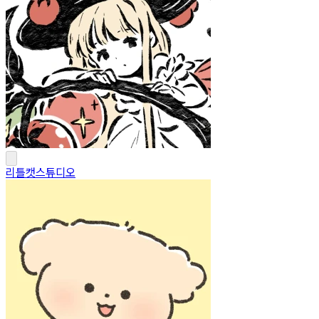
리틀캣스튜디오