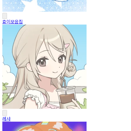
효이모음집
레샤