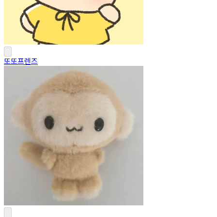
또또프렌즈