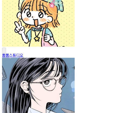
뽐뽐스튜디오