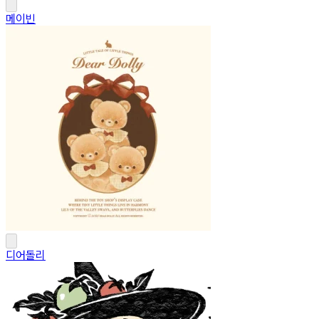
메이빈
디어돌리