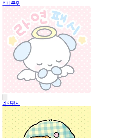
히나쿠우
라연팬시