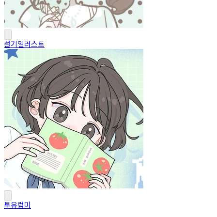
설기일러스트
투유럽미