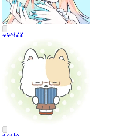
뚜뚜와봉봉
웨스티즈