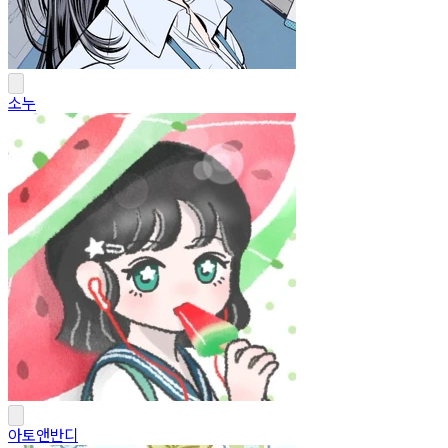
소누
아토앤반디