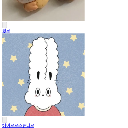
핑루
헤이오오스튜디오