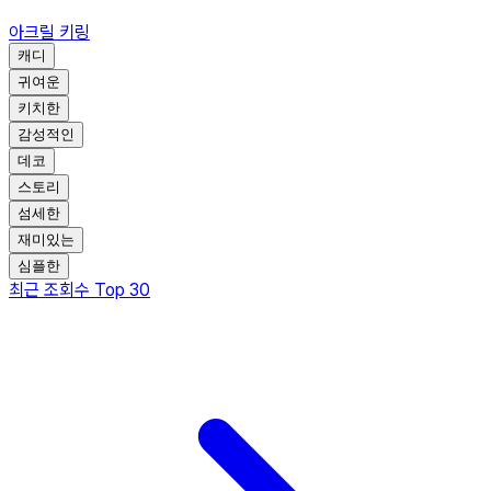
아크릴 키링
캐디
귀여운
키치한
감성적인
데코
스토리
섬세한
재미있는
심플한
최근 조회수 Top 30