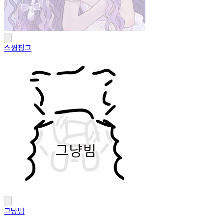
스윙핑그
그냥빔