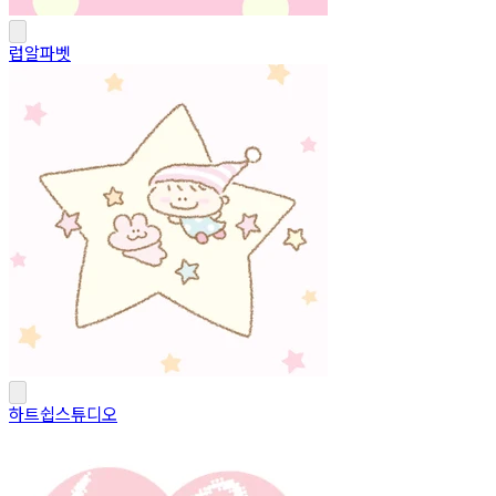
럽알파벳
하트쉽스튜디오